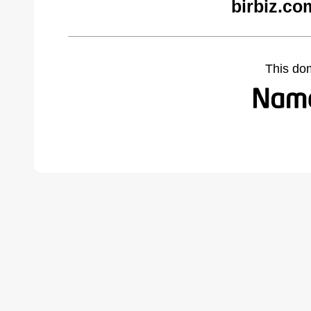
birbiz.co
This do