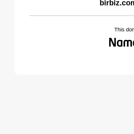
birbiz.co
This do